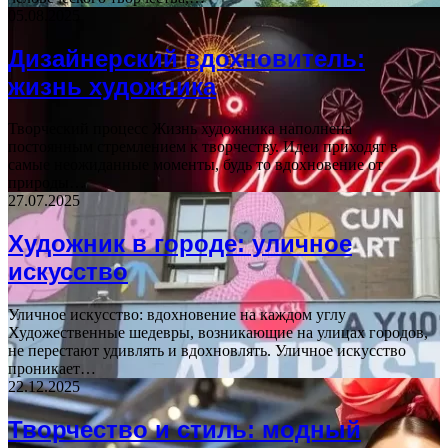
05.08.2025
Дизайнерский вдохновитель:
жизнь художника
Творческий процесс Жизнь художника наполнена
постоянным стремлением к творчеству. Идеи приходят в
самые неожиданные моменты, будь то вдохновение от
природы…
27.07.2025
Художник в городе: уличное
искусство
Уличное искусство: вдохновение на каждом углу
Художественные шедевры, возникающие на улицах городов,
не перестают удивлять и вдохновлять. Уличное искусство
проникает…
22.12.2025
Творчество и стиль: модный