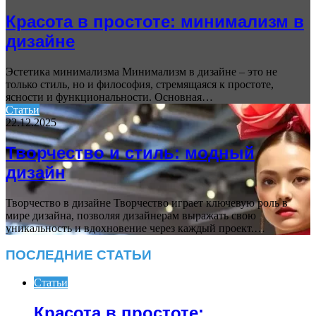
Красота в простоте: минимализм в
дизайне
Эстетика минимализма Минимализм в дизайне – это не
только стиль, но и философия, стремящаяся к простоте,
ясности и функциональности. Основная…
Статьи
22.12.2025
Творчество и стиль: модный
дизайн
Творчество в дизайне Творчество играет ключевую роль в
мире дизайна, позволяя дизайнерам выражать свою
уникальность и вдохновение через каждый проект.…
ПОСЛЕДНИЕ СТАТЬИ
Статьи
Красота в простоте: