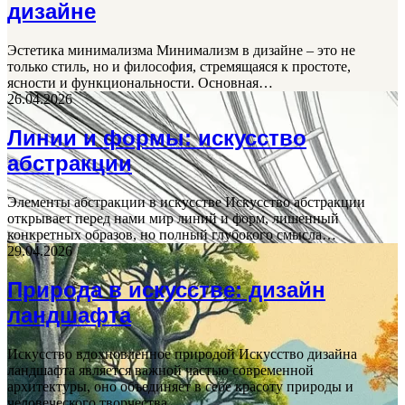
дизайне
Эстетика минимализма Минимализм в дизайне – это не
только стиль, но и философия, стремящаяся к простоте,
ясности и функциональности. Основная…
26.04.2026
Линии и формы: искусство
абстракции
Элементы абстракции в искусстве Искусство абстракции
открывает перед нами мир линий и форм, лишенный
конкретных образов, но полный глубокого смысла…
29.04.2026
Природа в искусстве: дизайн
ландшафта
Искусство вдохновленное природой Искусство дизайна
ландшафта является важной частью современной
архитектуры, оно объединяет в себе красоту природы и
человеческого творчества,…