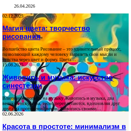
26.04.2026
02.12.2025
Магия цвета: творчество
рисования
Волшебство цвета Рисование – это удивительный процесс,
позволяющий каждому человеку выразить свои мысли и
чувства через цвет и форму. Цвета…
15.08.2025
Живопись и музыка: искусство
синестезии
Влияние живописи на музыку Живопись и музыка, два
великих искусства, тесно переплетаются, вдохновляя друг
друга на протяжении веков. Живопись своими…
02.06.2026
Красота в простоте: минимализм в