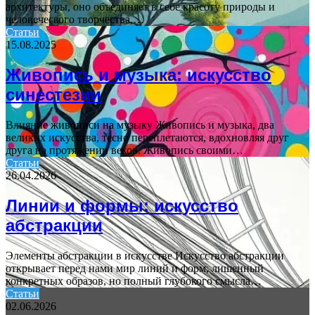
архитектуры, оно объединяет в себе красоту природы и
человеческого творчества,…
Статьи
15.08.2025
Живопись и музыка: искусство
синестезии
Влияние живописи на музыку Живопись и музыка, два
великих искусства, тесно переплетаются, вдохновляя друг
друга на протяжении веков. Живопись своими…
Статьи
26.04.2026
Линии и формы: искусство
абстракции
Элементы абстракции в искусстве Искусство абстракции
открывает перед нами мир линий и форм, лишенный
конкретных образов, но полный глубокого смысла…
Статьи
02.06.2026