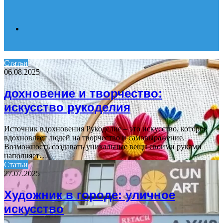
Search
Статьи
06.08.2025
for
дохновение и творчество:
искусство рукоделия
Источник вдохновения Рукоделие – это искусство, которое
вдохновляет людей на творчество и самовыражение.
Возможность создавать уникальные вещи своими руками
наполняет…
Статьи
27.07.2025
Художник в городе: уличное
искусство