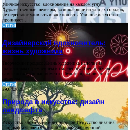
Уличное искусство: вдохновение на каждом углу
Художественные шедевры, возникающие на улицах городов,
не перестают удивлять и вдохновлять. Уличное искусство
проникает…
Статьи
05.08.2025
Дизайнерский вдохновитель:
жизнь художника
Творческий процесс Жизнь художника наполнена
постоянным стремлением к творчеству. Идеи приходят в
самые неожиданные моменты, будь то вдохновение от
природы…
Статьи
29.04.2026
Природа в искусстве: дизайн
ландшафта
Искусство вдохновленное природой Искусство дизайна
ландшафта является важной частью современной